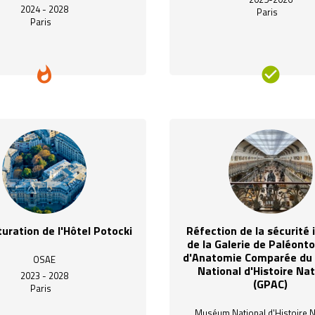
2024 - 2028
Paris
Paris
uration de l'Hôtel Potocki
Réfection de la sécurité 
de la Galerie de Paléonto
d'Anatomie Comparée d
OSAE
National d'Histoire Nat
2023 - 2028
(GPAC)
Paris
location_on
Muséum National d'Histoire N