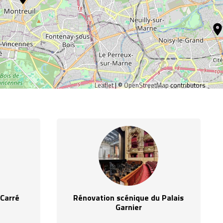
location_
Leaflet
| ©
OpenStreetMap
contributors
 Carré
Rénovation scénique du Palais
Garnier